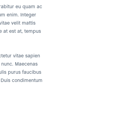
urabitur eu quam ac
tum enim. Integer
tae velit mattis
 at est at, tempus
ctetur vitae sapien
ae nunc. Maecenas
ulis purus faucibus
m. Duis condimentum