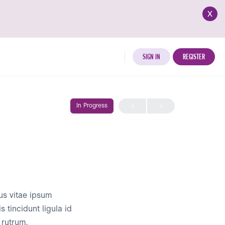
x
SIGN IN
REGISTER
In Progress
bus vitae ipsum
 tincidunt ligula id
 rutrum.