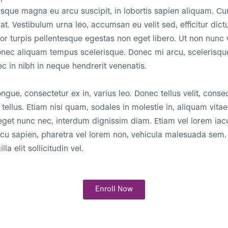
sque magna eu arcu suscipit, in lobortis sapien aliquam. C
at. Vestibulum urna leo, accumsan eu velit sed, efficitur dic
or turpis pellentesque egestas non eget libero. Ut non nunc vi
Donec aliquam tempus scelerisque. Donec mi arcu, scelerisque
ec in nibh in neque hendrerit venenatis.
ngue, consectetur ex in, varius leo. Donec tellus velit, conse
tellus. Etiam nisi quam, sodales in molestie in, aliquam vit
eget nunc nec, interdum dignissim diam. Etiam vel lorem iac
arcu sapien, pharetra vel lorem non, vehicula malesuada se
lla elit sollicitudin vel.
Enroll Now